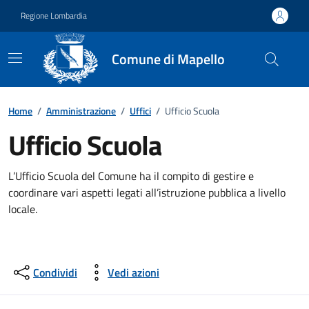
Vai ai contenuti
Vai al footer
Regione Lombardia
Comune di Mapello
Dettagli dell'ufficio
Home
/
Amministrazione
/
Uffici
/
Ufficio Scuola
Ufficio Scuola
L’Ufficio Scuola del Comune ha il compito di gestire e
coordinare vari aspetti legati all’istruzione pubblica a livello
locale.
Condividi
Vedi azioni