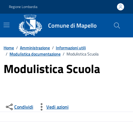
Vai ai contenuti
Vai al footer
Regione Lombardia
Comune di Mapello
Home
/
Amministrazione
/
Informazioni utili
/
Modulistica documentazione
/
Modulistica Scuola
Modulistica Scuola
Condividi
Vedi azioni