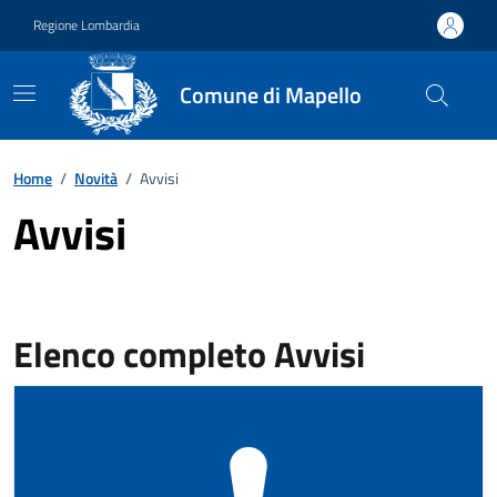
Vai ai contenuti
Vai al footer
Regione Lombardia
Comune di Mapello
Home
/
Novità
/
Avvisi
Avvisi
Elenco completo Avvisi