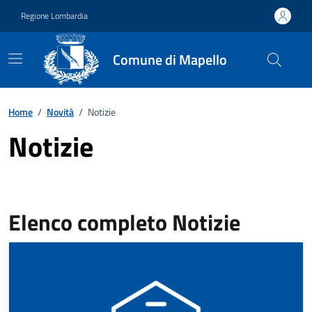
Vai ai contenuti
Vai al footer
Regione Lombardia
Comune di Mapello
Home
/
Novità
/
Notizie
Notizie
Elenco completo Notizie