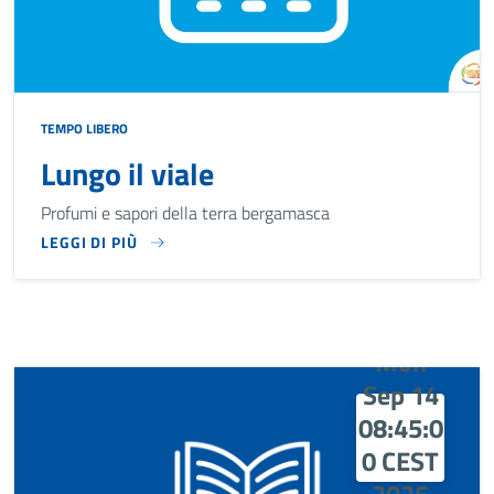
TEMPO LIBERO
Lungo il viale
Profumi e sapori della terra bergamasca
LEGGI DI PIÙ
PROFUMI E SAPORI DELLA TERRA BERGAMASCA
Mon
Sep 14
08:45:0
0 CEST
2026