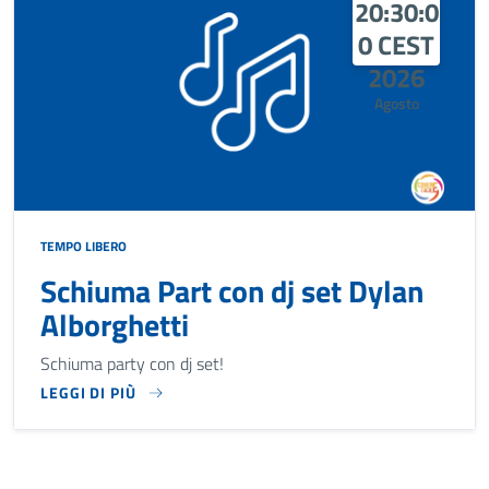
20:30:0
0 CEST
2026
Agosto
TEMPO LIBERO
Schiuma Part con dj set Dylan
Alborghetti
Schiuma party con dj set!
LEGGI DI PIÙ
SCHIUMA PARTY CON DJ SET!