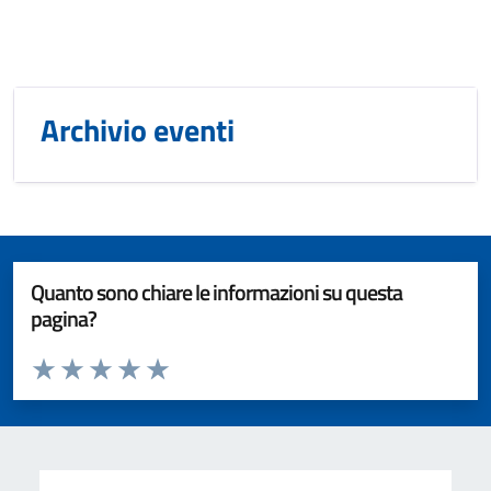
Archivio eventi
Quanto sono chiare le informazioni su questa
pagina?
Valuta da 1 a 5 stelle la pagina
Valuta 1 stelle su 5
Valuta 2 stelle su 5
Valuta 3 stelle su 5
Valuta 4 stelle su 5
Valuta 5 stelle su 5