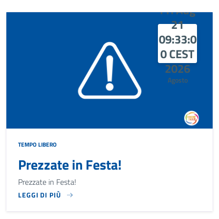
Fri Aug
21
09:33:0
0 CEST
2026
Agosto
TEMPO LIBERO
Prezzate in Festa!
Prezzate in Festa!
LEGGI DI PIÙ
PREZZATE IN FESTA!