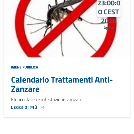
23:00:0
0 CEST
2026
Aprile
IGIENE PUBBLICA
Calendario Trattamenti Anti-
Zanzare
Elenco date disinfestazione zanzare
LEGGI DI PIÙ
ELENCO DATE DISINFESTAZIONE ZANZARE