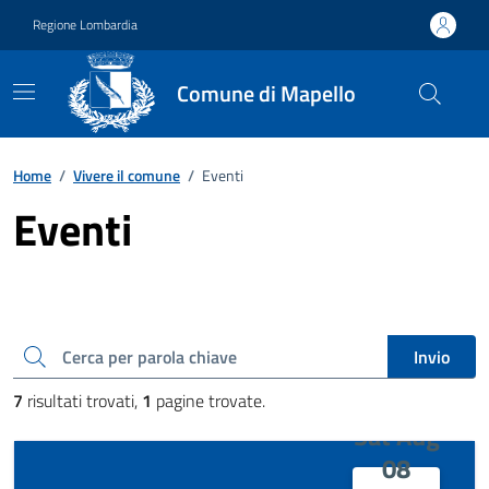
Vai ai contenuti
Vai al footer
Regione Lombardia
Comune di Mapello
Home
/
Vivere il comune
/
Eventi
Eventi
Cerca una parola chiave
Invio
7
risultati trovati,
1
pagine trovate.
Sat Aug
08