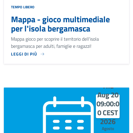
TEMPO LIBERO
Mappa - gioco multimediale
per l'isola bergamasca
Mappa gioco per scoprire il territorio dell'isola
bergamasca per adulti, famiglie e ragazzi!
LEGGI DI PIÙ
MAPPA GIOCO PER SCOPRIRE IL TERRITORIO DELL'ISOLA BE
Thu
Aug 20
09:00:0
0 CEST
2026
Agosto