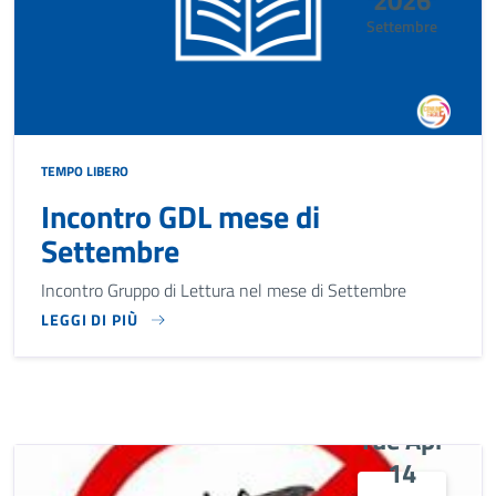
Settembre
TEMPO LIBERO
Incontro GDL mese di
Settembre
Incontro Gruppo di Lettura nel mese di Settembre
LEGGI DI PIÙ
INCONTRO GRUPPO DI LETTURA NEL MESE DI SETTEMBRE
Tue Apr
14