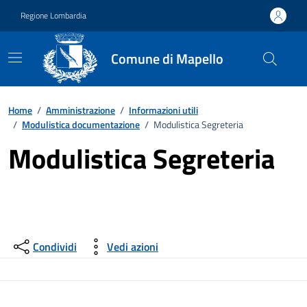
Vai ai contenuti
Vai al footer
Regione Lombardia
Comune di Mapello
Home
/
Amministrazione
/
Informazioni utili
/
Modulistica documentazione
/
Modulistica Segreteria
Modulistica Segreteria
Condividi
Vedi azioni