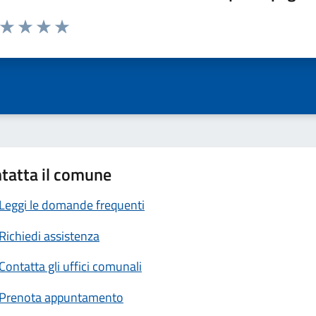
a da 1 a 5 stelle la pagina
ta 1 stelle su 5
Valuta 2 stelle su 5
Valuta 3 stelle su 5
Valuta 4 stelle su 5
Valuta 5 stelle su 5
tatta il comune
Leggi le domande frequenti
Richiedi assistenza
Contatta gli uffici comunali
Prenota appuntamento