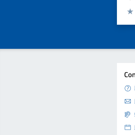
Valut
Valu
Con