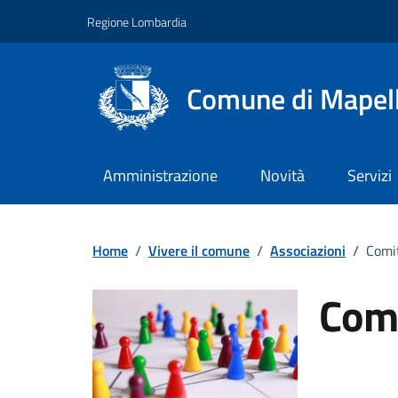
Vai ai contenuti
Vai al footer
Regione Lombardia
Comune di Mapel
Amministrazione
Novità
Servizi
Home
/
Vivere il comune
/
Associazioni
/
Comit
Comi