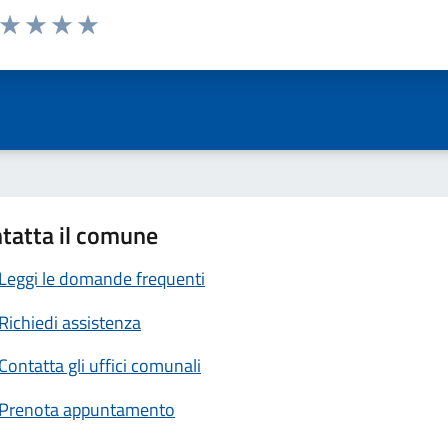
a da 1 a 5 stelle la pagina
ta 1 stelle su 5
Valuta 2 stelle su 5
Valuta 3 stelle su 5
Valuta 4 stelle su 5
Valuta 5 stelle su 5
tatta il comune
Leggi le domande frequenti
Richiedi assistenza
Contatta gli uffici comunali
Prenota appuntamento