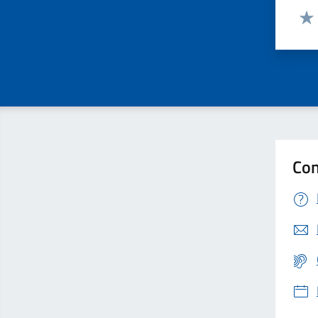
Valut
Valu
Con