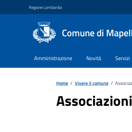
Vai ai contenuti
Vai al footer
Regione Lombardia
Comune di Mapel
Amministrazione
Novità
Servizi
Home
/
Vivere il comune
/
Associaz
Associazion