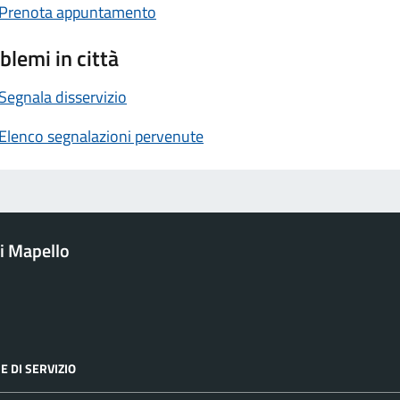
Prenota appuntamento
blemi in città
Segnala disservizio
Elenco segnalazioni pervenute
i Mapello
E DI SERVIZIO