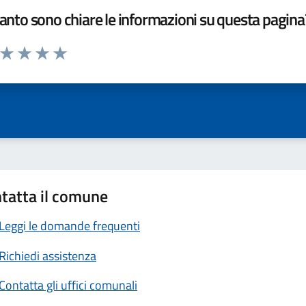
nto sono chiare le informazioni su questa pagina
a da 1 a 5 stelle la pagina
ta 1 stelle su 5
Valuta 2 stelle su 5
Valuta 3 stelle su 5
Valuta 4 stelle su 5
Valuta 5 stelle su 5
tatta il comune
Leggi le domande frequenti
Richiedi assistenza
Contatta gli uffici comunali