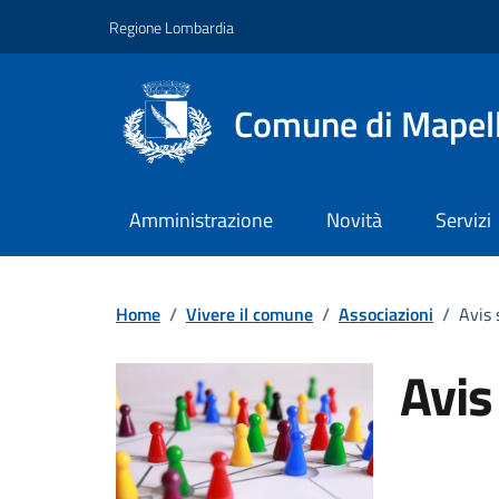
Vai ai contenuti
Vai al footer
Regione Lombardia
Comune di Mapel
Amministrazione
Novità
Servizi
Home
/
Vivere il comune
/
Associazioni
/
Avis 
Avis