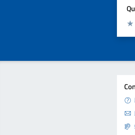
Qua
Valut
Valu
Con