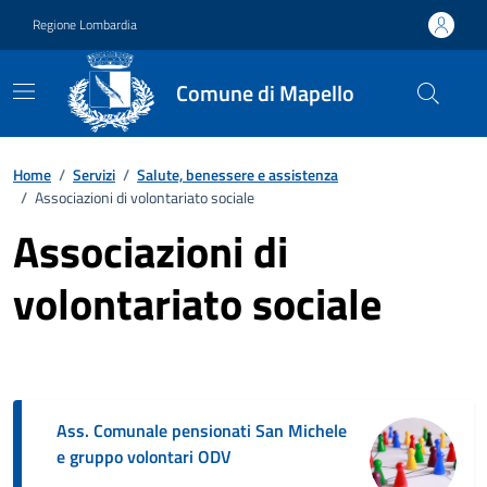
Vai ai contenuti
Vai al footer
Regione Lombardia
Comune di Mapello
Home
/
Servizi
/
Salute, benessere e assistenza
/
Associazioni di volontariato sociale
Associazioni di
volontariato sociale
Ass. Comunale pensionati San Michele
e gruppo volontari ODV