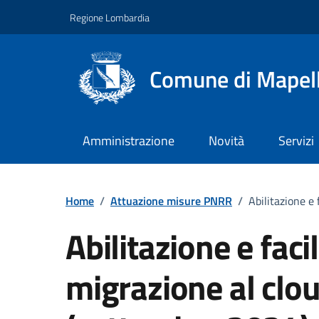
Vai ai contenuti
Vai al footer
Regione Lombardia
Comune di Mapel
Amministrazione
Novità
Servizi
Home
/
Attuazione misure PNRR
/
Abilitazione e
Abilitazione e faci
migrazione al clou