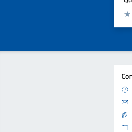
Valut
Valu
Con