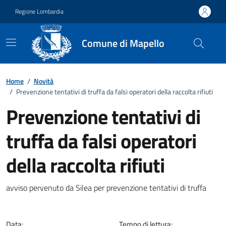
Vai ai contenuti
Vai al footer
Regione Lombardia
Comune di Mapello
Home
/
Novità
/
Prevenzione tentativi di truffa da falsi operatori della raccolta rifiuti
Prevenzione tentativi di
truffa da falsi operatori
della raccolta rifiuti
Dettagli della notizia
avviso pervenuto da Silea per prevenzione tentativi di truffa
Data:
Tempo di lettura: