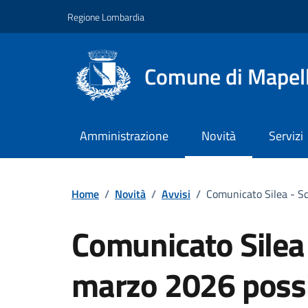
Vai ai contenuti
Vai al footer
Regione Lombardia
Comune di Mapel
Amministrazione
Novità
Servizi
Home
/
Novità
/
Avvisi
/
Comunicato Silea - Sci
Comunicato Silea 
marzo 2026 possib