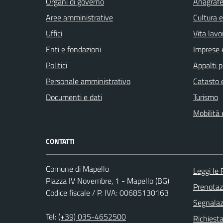
Organi di governo
Anagrafe 
Aree amministrative
Cultura 
Uffici
Vita lavo
Enti e fondazioni
Imprese 
Politici
Appalti p
Personale amministrativo
Catasto e
Documenti e dati
Turismo
Mobilità 
CONTATTI
Comune di Mapello
Leggi le
Piazza IV Novembre, 1 - Mapello (BG)
Prenota
Codice fiscale / P. IVA: 00685130163
Segnalazi
Tel:
(+39) 035-4652500
Richiesta