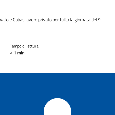
a
ato e Cobas lavoro privato per tutta la giornata del 9
Tempo di lettura:
< 1 min