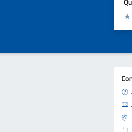
Qua
Valut
Valu
Con