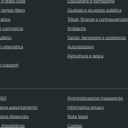
e stato civile
Educazione e formazione
e tempo libero
Giustizia e sicurezza pubblica
rativa
Tributi, finanze e contravvenzion
e commercio
Ambiente
ubblici
Salute, benessere e assistenza
 urbanistica
Autorizzazioni
Agricoltura e pesca
e trasporti
 FAQ
Amministrazione trasparente
zione appuntamento
Informativa privacy
one disservizio
Note legali
 d'assistenza
Cookies