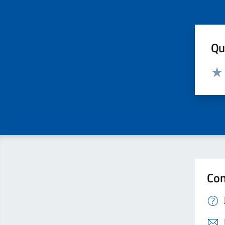
Qua
Valut
Valu
Con