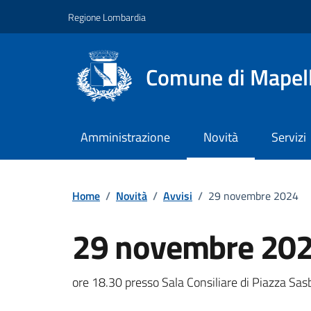
Vai ai contenuti
Vai al footer
Regione Lombardia
Comune di Mapel
Amministrazione
Novità
Servizi
Home
/
Novità
/
Avvisi
/
29 novembre 2024
29 novembre 20
Dettagli della notizi
ore 18.30 presso Sala Consiliare di Piazza Sa