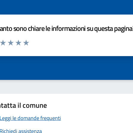
nto sono chiare le informazioni su questa pagina
a da 1 a 5 stelle la pagina
ta 1 stelle su 5
Valuta 2 stelle su 5
Valuta 3 stelle su 5
Valuta 4 stelle su 5
Valuta 5 stelle su 5
tatta il comune
Leggi le domande frequenti
Richiedi assistenza