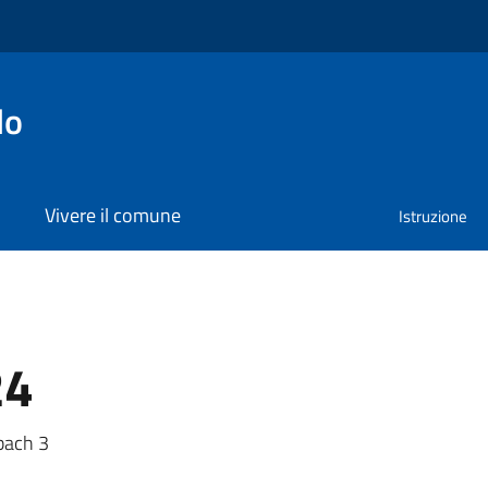
lo
Vivere il comune
Istruzione
24
a
sbach 3