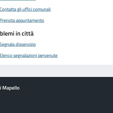
Contatta gli uffici comunali
Prenota appuntamento
blemi in città
Segnala disservizio
Elenco segnalazioni pervenute
i Mapello