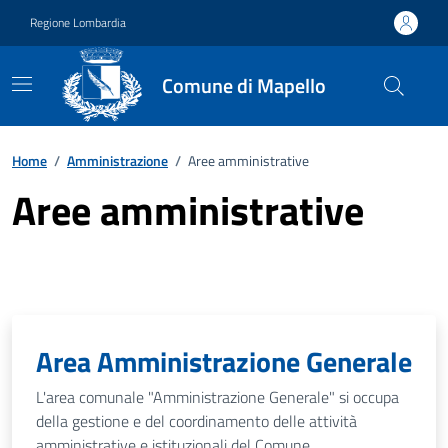
Vai ai contenuti
Vai al footer
Regione Lombardia
Comune di Mapello
Home
/
Amministrazione
/
Aree amministrative
Aree amministrative
Area Amministrazione Generale
L'area comunale "Amministrazione Generale" si occupa
della gestione e del coordinamento delle attività
amministrative e istituzionali del Comune.