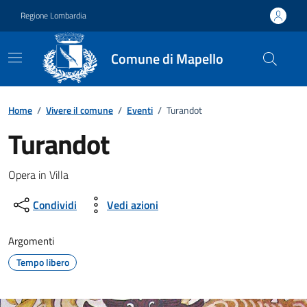
Vai ai contenuti
Vai al footer
Regione Lombardia
Comune di Mapello
Home
/
Vivere il comune
/
Eventi
/
Turandot
Turandot
Dettagli della notizia
Opera in Villa
Condividi
Vedi azioni
Argomenti
Tempo libero