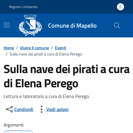
Vai ai contenuti
Vai al footer
Regione Lombardia
Comune di Mapello
Home
/
Vivere il comune
/
Eventi
/
Sulla nave dei pirati a cura di Elena Perego
Sulla nave dei pirati a cura
di Elena Perego
Dettagli della notizia
Lettura e laboratorio a cura di Elena Perego.
Condividi
Vedi azioni
Argomenti