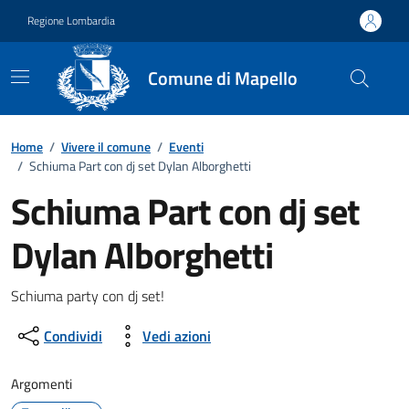
Vai ai contenuti
Vai al footer
Regione Lombardia
Comune di Mapello
Home
/
Vivere il comune
/
Eventi
/
Schiuma Part con dj set Dylan Alborghetti
Schiuma Part con dj set
Dylan Alborghetti
Dettagli della notizia
Schiuma party con dj set!
Condividi
Vedi azioni
Argomenti