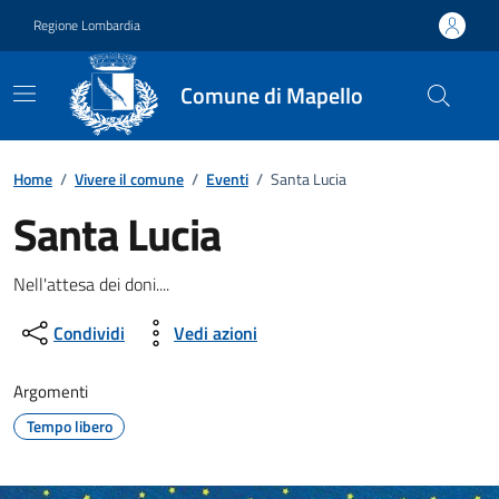
Vai ai contenuti
Vai al footer
Regione Lombardia
Comune di Mapello
Home
/
Vivere il comune
/
Eventi
/
Santa Lucia
Santa Lucia
Dettagli della notizia
Nell'attesa dei doni....
Condividi
Vedi azioni
Argomenti
Tempo libero