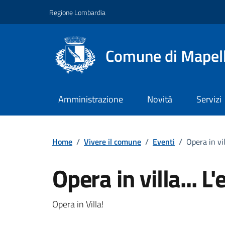
Vai ai contenuti
Vai al footer
Regione Lombardia
Comune di Mapel
Amministrazione
Novità
Servizi
Home
/
Vivere il comune
/
Eventi
/
Opera in vil
Opera in villa... L
Dettagli della notizi
Opera in Villa!