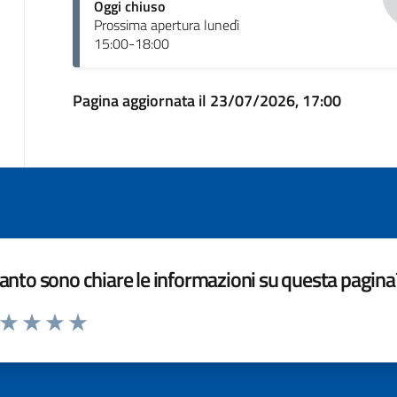
Oggi chiuso
Prossima apertura lunedì
15:00-18:00
Pagina aggiornata il 23/07/2026, 17:00
nto sono chiare le informazioni su questa pagina
a da 1 a 5 stelle la pagina
ta 1 stelle su 5
Valuta 2 stelle su 5
Valuta 3 stelle su 5
Valuta 4 stelle su 5
Valuta 5 stelle su 5