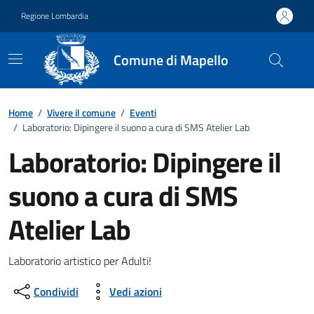
Vai ai contenuti
Vai al footer
Regione Lombardia
Comune di Mapello
Home
/
Vivere il comune
/
Eventi
/
Laboratorio: Dipingere il suono a cura di SMS Atelier Lab
Laboratorio: Dipingere il
suono a cura di SMS
Atelier Lab
Dettagli della notizia
Laboratorio artistico per Adulti!
Condividi
Vedi azioni