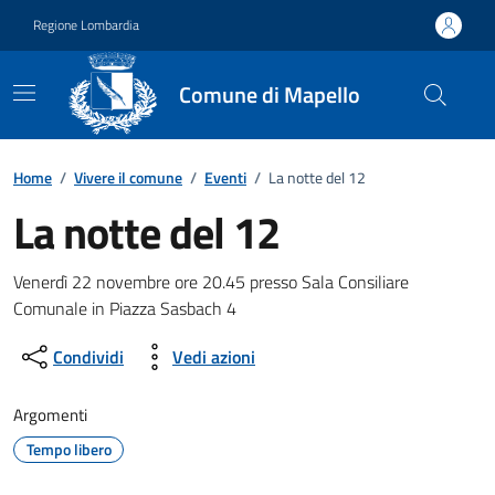
Vai ai contenuti
Vai al footer
Regione Lombardia
Comune di Mapello
Home
/
Vivere il comune
/
Eventi
/
La notte del 12
La notte del 12
Dettagli della notizia
Venerdì 22 novembre ore 20.45 presso Sala Consiliare
Comunale in Piazza Sasbach 4
Condividi
Vedi azioni
Argomenti
Tempo libero