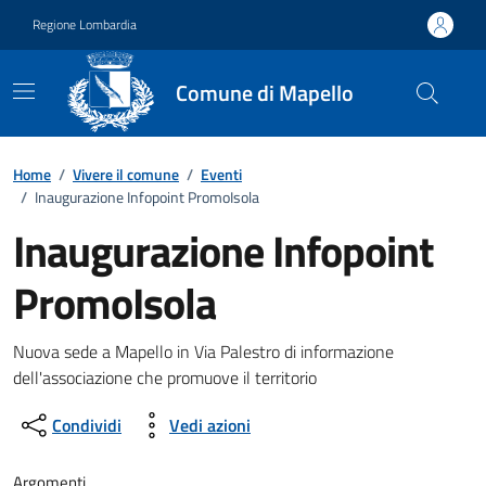
Vai ai contenuti
Vai al footer
Regione Lombardia
Comune di Mapello
Home
/
Vivere il comune
/
Eventi
/
Inaugurazione Infopoint PromoIsola
Inaugurazione Infopoint
PromoIsola
Dettagli della notizia
Nuova sede a Mapello in Via Palestro di informazione
dell'associazione che promuove il territorio
Condividi
Vedi azioni
Argomenti