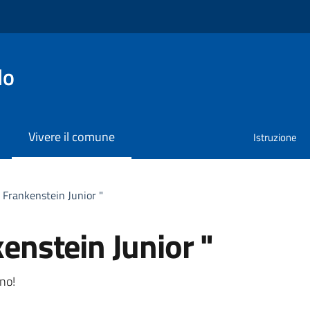
lo
Vivere il comune
Istruzione
 " Frankenstein Junior "
kenstein Junior "
a
ano!