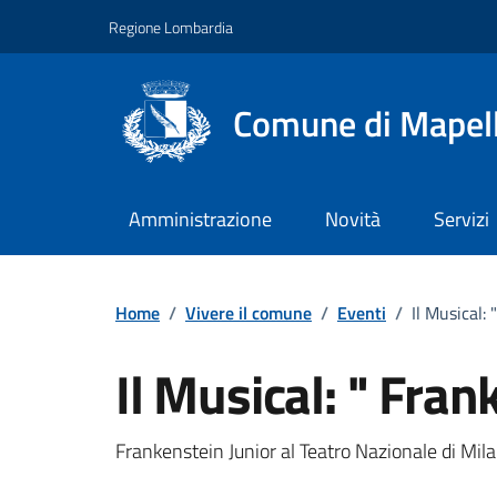
Vai ai contenuti
Vai al footer
Regione Lombardia
Comune di Mapel
Amministrazione
Novità
Servizi
Home
/
Vivere il comune
/
Eventi
/
Il Musical:
Il Musical: " Fran
Dettagli della notizi
Frankenstein Junior al Teatro Nazionale di Mil