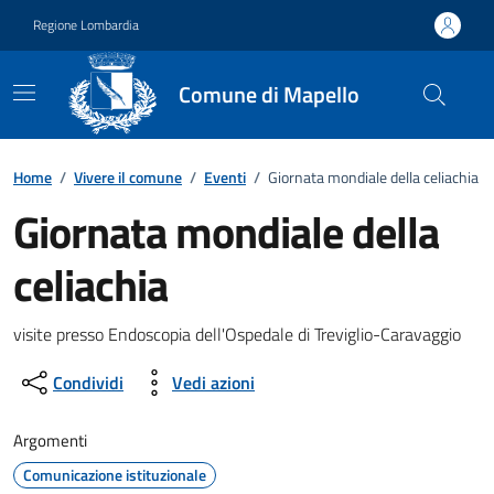
Vai ai contenuti
Vai al footer
Regione Lombardia
Comune di Mapello
Home
/
Vivere il comune
/
Eventi
/
Giornata mondiale della celiachia
Giornata mondiale della
celiachia
Dettagli della notizia
visite presso Endoscopia dell'Ospedale di Treviglio-Caravaggio
Condividi
Vedi azioni
Argomenti
Comunicazione istituzionale