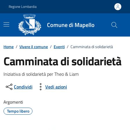
Vai ai contenuti
Vai al footer
Regione Lombardia
Comune di Mapello
Home
/
Vivere il comune
/
Eventi
/
Camminata di solidarietà
Camminata di solidarietà
Dettagli della notizia
Iniziativa di solidarietà per Theo & Liam
Condividi
Vedi azioni
Argomenti
Tempo libero