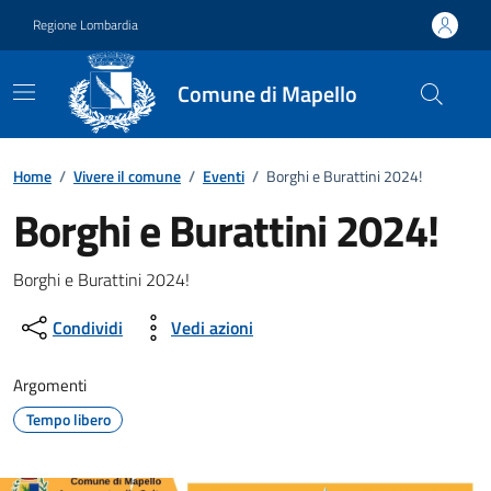
Vai ai contenuti
Vai al footer
Regione Lombardia
Comune di Mapello
Home
/
Vivere il comune
/
Eventi
/
Borghi e Burattini 2024!
Borghi e Burattini 2024!
Dettagli della notizia
Borghi e Burattini 2024!
Condividi
Vedi azioni
Argomenti
Tempo libero