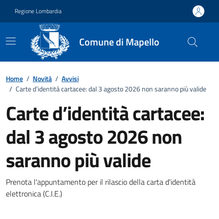
Vai ai contenuti
Vai al footer
Regione Lombardia
Comune di Mapello
Home
/
Novità
/
Avvisi
/
Carte d’identità cartacee: dal 3 agosto 2026 non saranno più valide
Carte d’identità cartacee:
dal 3 agosto 2026 non
saranno più valide
Dettagli della notizia
Prenota l'appuntamento per il rilascio della carta d'identità
elettronica (C.I.E.)