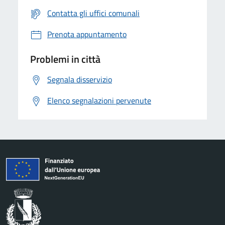
Contatta gli uffici comunali
Prenota appuntamento
Problemi in città
Segnala disservizio
Elenco segnalazioni pervenute