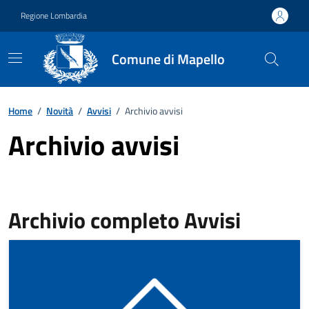
Vai ai contenuti
Vai al footer
Regione Lombardia
Comune di Mapello
Home
/
Novità
/
Avvisi
/
Archivio avvisi
Archivio avvisi
Archivio completo Avvisi