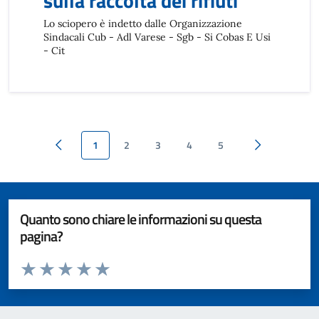
sulla raccolta dei rifiuti
Lo sciopero è indetto dalle Organizzazione
Sindacali Cub - Adl Varese - Sgb - Si Cobas E Usi
- Cit
1
2
3
4
5
Pagina precedente
Pagina succes
Quanto sono chiare le informazioni su questa
pagina?
Valuta da 1 a 5 stelle la pagina
Valuta 1 stelle su 5
Valuta 2 stelle su 5
Valuta 3 stelle su 5
Valuta 4 stelle su 5
Valuta 5 stelle su 5