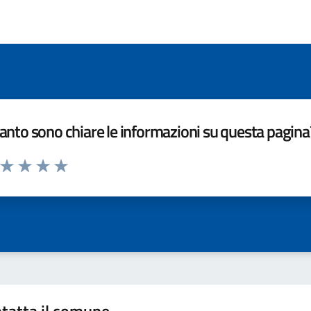
nto sono chiare le informazioni su questa pagina
a da 1 a 5 stelle la pagina
ta 1 stelle su 5
Valuta 2 stelle su 5
Valuta 3 stelle su 5
Valuta 4 stelle su 5
Valuta 5 stelle su 5