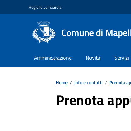
Vai ai contenuti
Vai al footer
Regione Lombardia
Comune di Mapel
Amministrazione
Novità
Servizi
Home
/
Info e contatti
/
Prenota a
Prenota ap