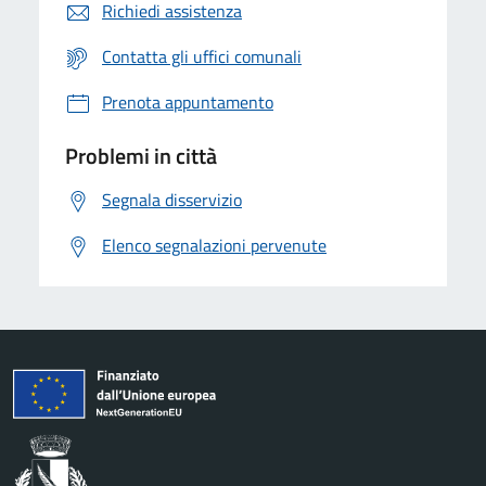
Richiedi assistenza
Contatta gli uffici comunali
Prenota appuntamento
Problemi in città
Segnala disservizio
Elenco segnalazioni pervenute