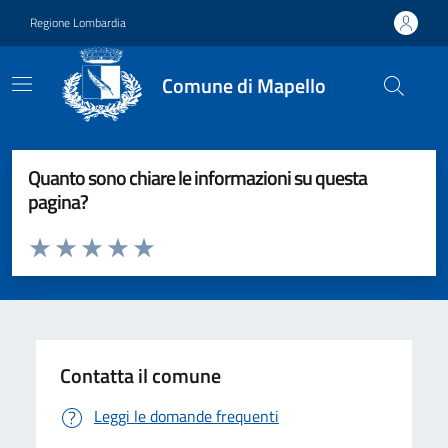
Vai ai contenuti
Vai al footer
Regione Lombardia
Comune di Mapello
Quanto sono chiare le informazioni su questa
pagina?
Valuta da 1 a 5 stelle la pagina
Valuta 1 stelle su 5
Valuta 2 stelle su 5
Valuta 3 stelle su 5
Valuta 4 stelle su 5
Valuta 5 stelle su 5
Contatta il comune
Leggi le domande frequenti