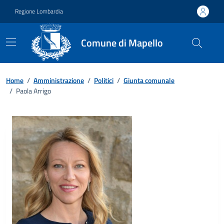
Vai ai contenuti
Vai al footer
Regione Lombardia
Comune di Mapello
Home
/
Amministrazione
/
Politici
/
Giunta comunale
/
Paola Arrigo