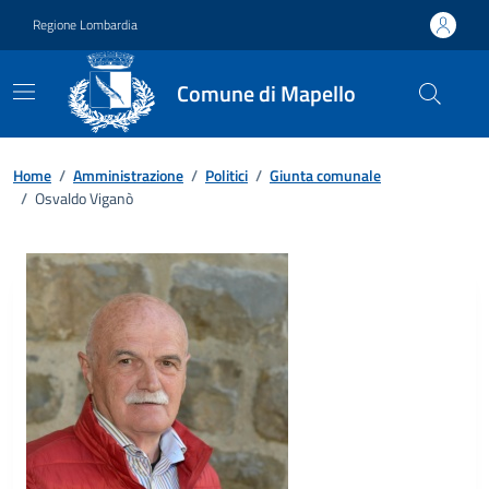
Vai ai contenuti
Vai al footer
Regione Lombardia
Comune di Mapello
Home
/
Amministrazione
/
Politici
/
Giunta comunale
/
Osvaldo Viganò