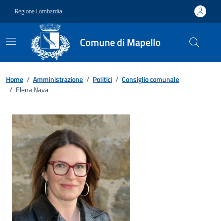
Vai ai contenuti
Vai al footer
Regione Lombardia
Comune di Mapello
Home
/
Amministrazione
/
Politici
/
Consiglio comunale
/
Elena Nava