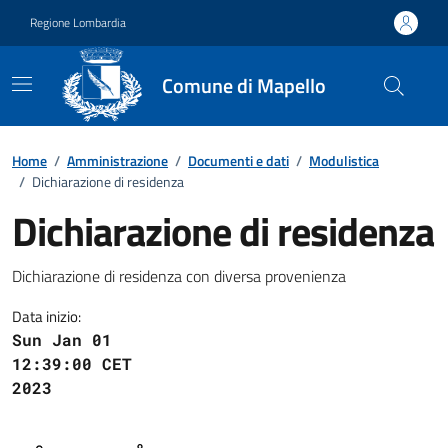
Vai ai contenuti
Vai al footer
Regione Lombardia
Comune di Mapello
Dettagli del documento
Home
/
Amministrazione
/
Documenti e dati
/
Modulistica
/
Dichiarazione di residenza
Dichiarazione di residenza
Dichiarazione di residenza con diversa provenienza
Data inizio:
Sun Jan 01
12:39:00 CET
2023